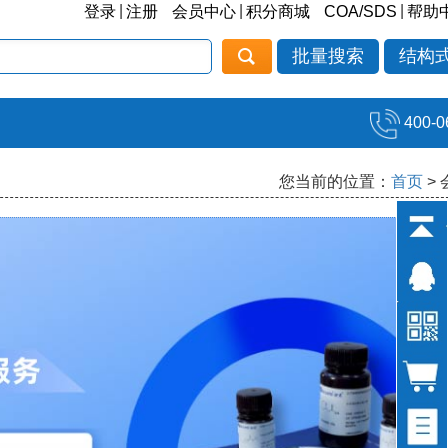
|
|
|
登录
注册
会员中心
积分商城
COA/SDS
帮助
批量搜索
结构
400-0
您当前的位置：
首页
>