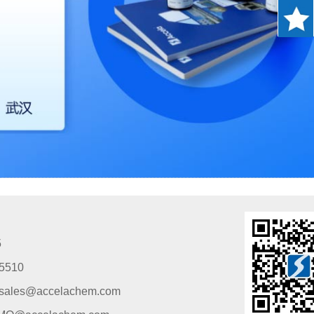
5
5510
s@accelachem.com