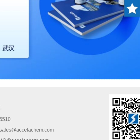
5
5510
s@accelachem.com