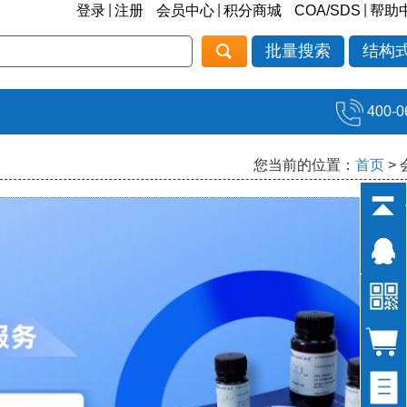
|
|
|
登录
注册
会员中心
积分商城
COA/SDS
帮助
批量搜索
结构
400-0
您当前的位置：
首页
>