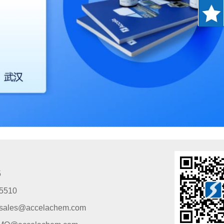
5
5510
s@accelachem.com