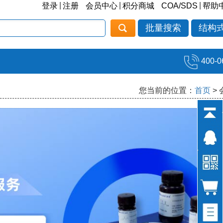
|
|
|
登录
注册
会员中心
积分商城
COA/SDS
帮助
批量搜索
结构
400-0
您当前的位置：
首页
>