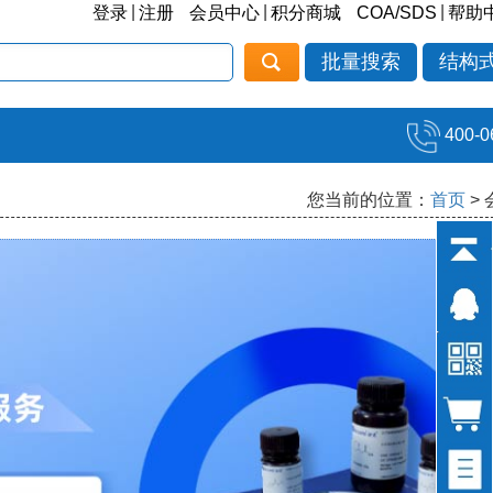
|
|
|
登录
注册
会员中心
积分商城
COA/SDS
帮助
批量搜索
结构
400-0
您当前的位置：
首页
>