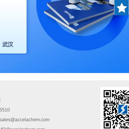
5
5510
s@accelachem.com