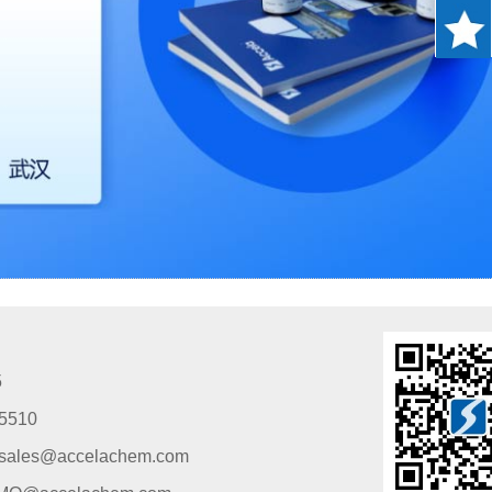
5
5510
s@accelachem.com