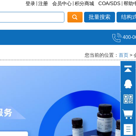
|
|
|
登录
注册
会员中心
积分商城
COA/SDS
帮助
批量搜索
结构
400-0
您当前的位置：
首页
>