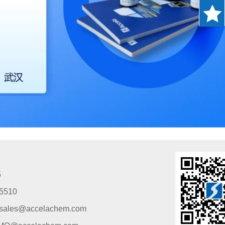
5
5510
s@accelachem.com