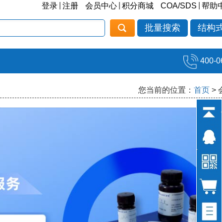
|
|
|
登录
注册
会员中心
积分商城
COA/SDS
帮助
批量搜索
结构
400-0
您当前的位置：
首页
>