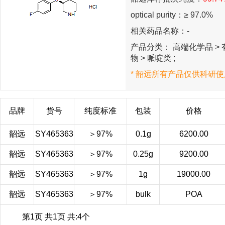
optical purity：≥ 97.0%
相关药品名称：-
产品分类： 高端化学品 > 有
物 > 哌啶类 ;
* 韶远所有产品仅供科研使
品牌
货号
纯度标准
包装
价格
韶远
SY465363
＞97%
0.1g
6200.00
韶远
SY465363
＞97%
0.25g
9200.00
韶远
SY465363
＞97%
1g
19000.00
韶远
SY465363
＞97%
bulk
POA
第1页 共1页 共:4个