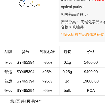
optical purity：
相关药品名称：-
产品分类： 高端化学品 > 有
合物 > 呋喃类 ;
* 韶远所有产品仅供科研使
品牌
货号
纯度标准
包装
价格
韶远
SY465394
>95%
0.1g
5400.00
韶远
SY465394
>95%
0.25g
9400.00
韶远
SY465394
>95%
1g
19000.00
韶远
SY465394
>95%
bulk
POA
第1页 共1页 共:4个