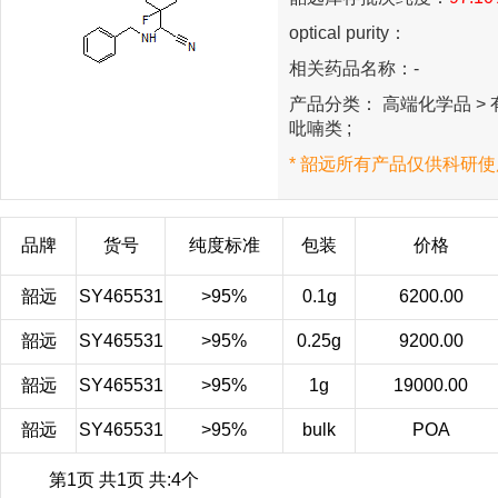
optical purity：
相关药品名称：-
产品分类： 高端化学品 > 有
吡喃类 ;
* 韶远所有产品仅供科研使
品牌
货号
纯度标准
包装
价格
韶远
SY465531
>95%
0.1g
6200.00
韶远
SY465531
>95%
0.25g
9200.00
韶远
SY465531
>95%
1g
19000.00
韶远
SY465531
>95%
bulk
POA
第1页 共1页 共:4个