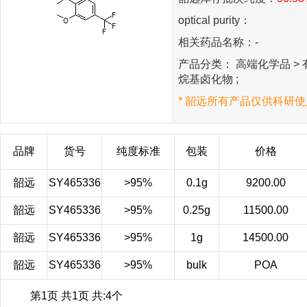
optical purity：
相关药品名称：-
产品分类： 高端化学品 > 有
烷基卤化物 ;
* 韶远所有产品仅供科研使
品牌
货号
纯度标准
包装
价格
韶远
SY465336
>95%
0.1g
9200.00
韶远
SY465336
>95%
0.25g
11500.00
韶远
SY465336
>95%
1g
14500.00
韶远
SY465336
>95%
bulk
POA
第1页 共1页 共:4个