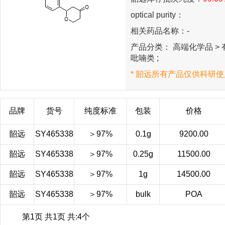
optical purity：
相关药品名称：-
产品分类： 高端化学品 > 有
吡喃类 ;
* 韶远所有产品仅供科研使
品牌
货号
纯度标准
包装
价格
韶远
SY465338
＞97%
0.1g
9200.00
韶远
SY465338
＞97%
0.25g
11500.00
韶远
SY465338
＞97%
1g
14500.00
韶远
SY465338
＞97%
bulk
POA
第1页 共1页 共:4个