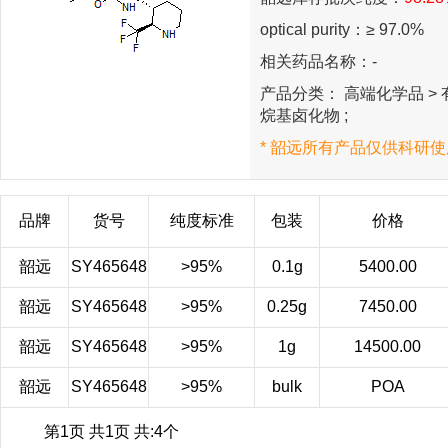
optical purity：≥ 97.0%
相关药品名称：-
产品分类： 高端化学品 > 有
烷基卤化物 ;
* 韶远所有产品仅供科研使
品牌
货号
纯度标准
包装
价格
韶远
SY465648
>95%
0.1g
5400.00
韶远
SY465648
>95%
0.25g
7450.00
韶远
SY465648
>95%
1g
14500.00
韶远
SY465648
>95%
bulk
POA
第1页 共1页 共:4个