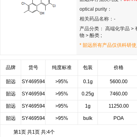
optical purity：
相关药品名称：-
产品分类： 高端化学品 > 有
物 > 酚类 ;
* 韶远所有产品仅供科研使
品牌
货号
纯度标准
包装
价格
韶远
SY469594
>95%
0.1g
5600.00
韶远
SY469594
>95%
0.25g
7460.00
韶远
SY469594
>95%
1g
11250.00
韶远
SY469594
>95%
bulk
POA
第1页 共1页 共:4个