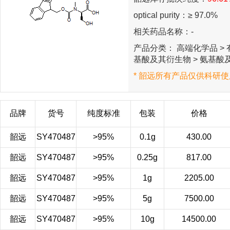
optical purity：≥ 97.0%
相关药品名称：-
产品分类： 高端化学品 > 有
基酸及其衍生物 > 氨基酸及
* 韶远所有产品仅供科研使
品牌
货号
纯度标准
包装
价格
韶远
SY470487
>95%
0.1g
430.00
韶远
SY470487
>95%
0.25g
817.00
韶远
SY470487
>95%
1g
2205.00
韶远
SY470487
>95%
5g
7500.00
韶远
SY470487
>95%
10g
14500.00