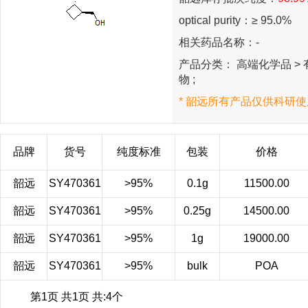
optical purity：≥ 95.0%
相关药品名称：-
产品分类： 高端化学品 > 有
物 ;
* 韶远所有产品仅供科研使
品牌
货号
纯度标准
包装
价格
韶远
SY470361
>95%
0.1g
11500.00
韶远
SY470361
>95%
0.25g
14500.00
韶远
SY470361
>95%
1g
19000.00
韶远
SY470361
>95%
bulk
POA
第1页 共1页 共:4个