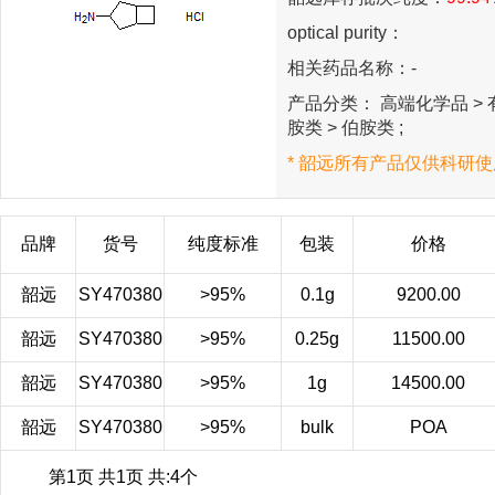
optical purity：
相关药品名称：-
产品分类： 高端化学品 > 有
胺类 > 伯胺类 ;
* 韶远所有产品仅供科研使
品牌
货号
纯度标准
包装
价格
韶远
SY470380
>95%
0.1g
9200.00
韶远
SY470380
>95%
0.25g
11500.00
韶远
SY470380
>95%
1g
14500.00
韶远
SY470380
>95%
bulk
POA
第1页 共1页 共:4个