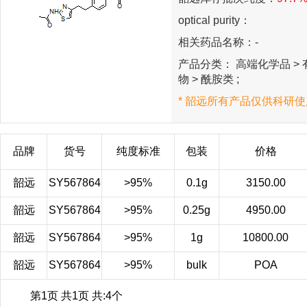
optical purity：
相关药品名称：-
产品分类： 高端化学品 > 有
物 > 酰胺类 ;
* 韶远所有产品仅供科研使
品牌
货号
纯度标准
包装
价格
韶远
SY567864
>95%
0.1g
3150.00
韶远
SY567864
>95%
0.25g
4950.00
韶远
SY567864
>95%
1g
10800.00
韶远
SY567864
>95%
bulk
POA
第1页 共1页 共:4个