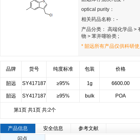
optical purity：
相关药品名称：-
产品分类： 高端化学品 > 有
物 > 苯并噻吩类 ;
* 韶远所有产品仅供科研使
品牌
货号
纯度标准
包装
价格
韶远
SY417187
≥95%
1g
6600.00
韶远
SY417187
≥95%
bulk
POA
第1页 共1页 共:2个
产品信息
安全信息
参考文献
闪点