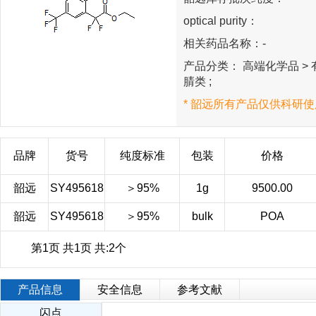
optical purity：
相关药品名称：-
产品分类： 高端化学品 > 有
腈类 ;
* 韶远所有产品仅供科研使
品牌
货号
纯度标准
包装
价格
韶远
SY495618
＞95%
1g
9500.00
韶远
SY495618
＞95%
bulk
POA
第1页 共1页 共:2个
产品信息
安全信息
参考文献
闪点