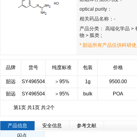
optical purity：
相关药品名称：-
产品分类： 高端化学品 > 有
物 > 胍类 ;
* 韶远所有产品仅供科研使
品牌
货号
纯度标准
包装
价格
韶远
SY496504
＞95%
1g
9500.00
韶远
SY496504
＞95%
bulk
POA
第1页 共1页 共:2个
产品信息
安全信息
参考文献
闪点