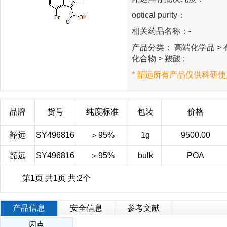
optical purity：
相关药品名称：-
产品分类： 高端化学品 > 有
化合物 > 羧酸 ;
* 韶远所有产品仅供科研使
品牌
货号
纯度标准
包装
价格
韶远
SY496816
＞95%
1g
9500.00
韶远
SY496816
＞95%
bulk
POA
第1页 共1页 共:2个
产品信息
安全信息
参考文献
闪点