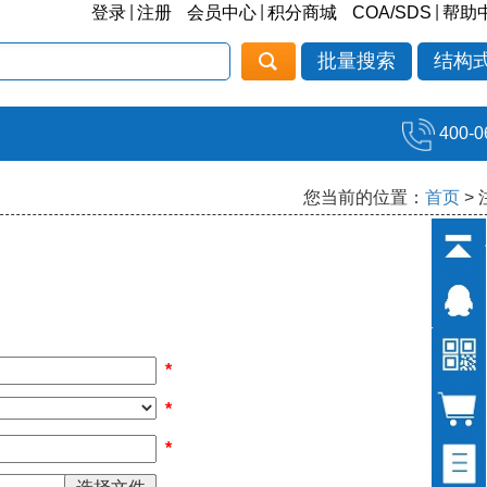
|
|
|
登录
注册
会员中心
积分商城
COA/SDS
帮助
批量搜索
结构
400-0
您当前的位置：
首页
>
*
*
*