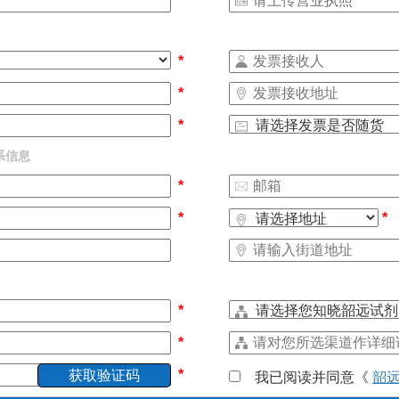
*
*
*
*
系信息
*
*
*
*
*
*
我已阅读并同意《
韶