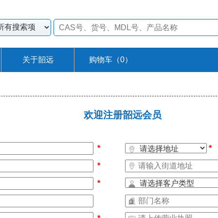
关于韶远
购物车（
0
）
欢迎注册韶远会员
*
*
*
*