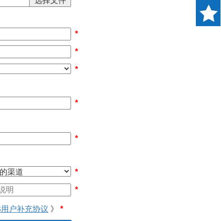
*
*
*
*
*
*
*
远用户补充协议
》
*