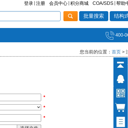
|
|
|
登录
注册
会员中心
积分商城
COA/SDS
帮助
批量搜索
结构
400-0
您当前的位置：
首页
>
*
*
*