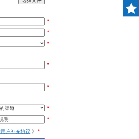
*
*
*
*
*
*
*
远用户补充协议
》
*