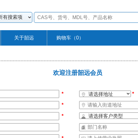
关于韶远
购物车（
0
）
欢迎注册韶远会员
*
*
*
*