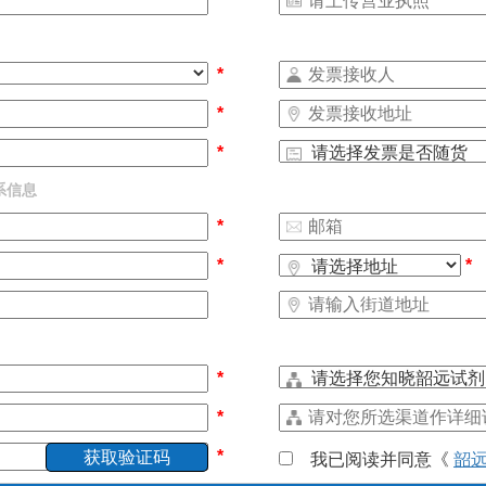
*
*
*
*
系信息
*
*
*
*
*
*
我已阅读并同意《
韶