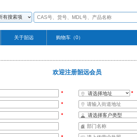
关于韶远
购物车（
0
）
欢迎注册韶远会员
*
*
*
*