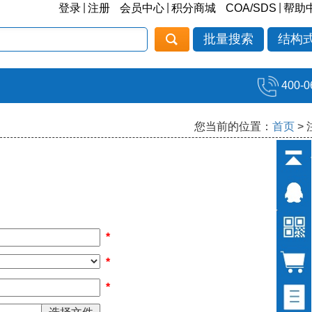
|
|
|
登录
注册
会员中心
积分商城
COA/SDS
帮助
批量搜索
结构
400-0
您当前的位置：
首页
>
*
*
*