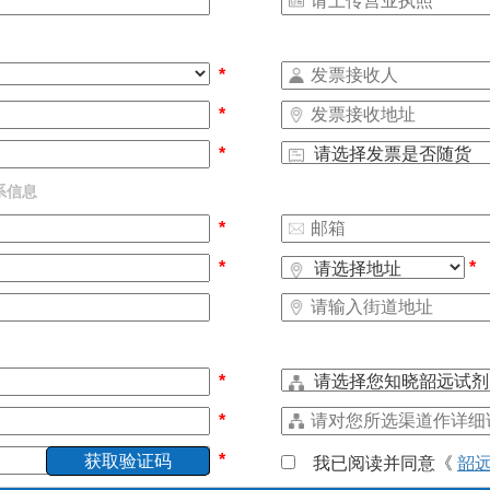
*
*
*
*
系信息
*
*
*
*
*
*
我已阅读并同意《
韶