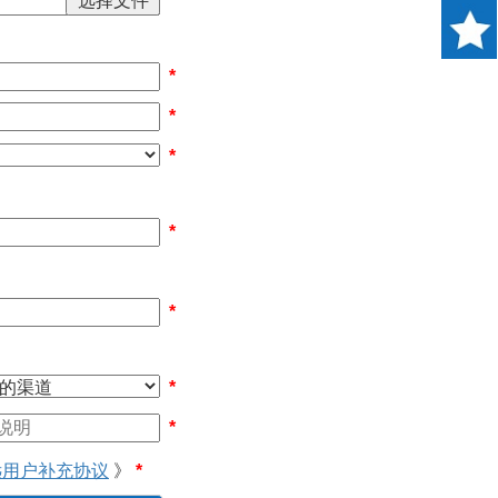
*
*
*
*
*
*
*
远用户补充协议
》
*