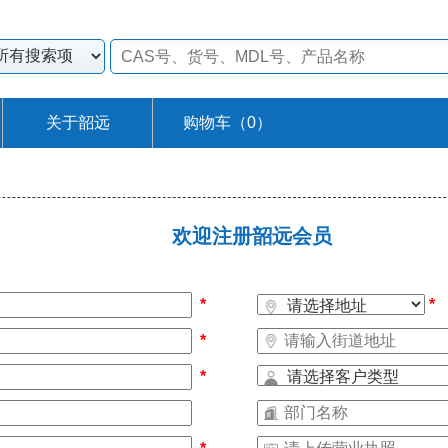
关于韶远
购物车（
0
）
欢迎注册韶远会员
*
*
*
*