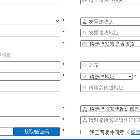
*
*
*
*
系信息
*
*
*
*
*
*
我已阅读并同意《
韶