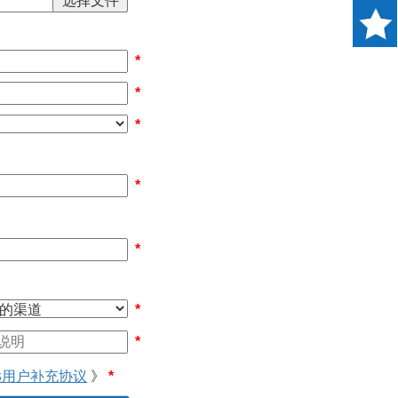
*
*
*
*
*
*
*
远用户补充协议
》
*