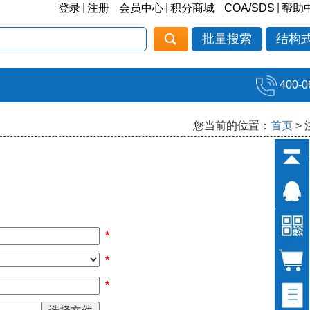
|
|
|
登录
注册
会员中心
积分商城
COA/SDS
帮助
批量搜索
结构
400-0
您当前的位置：
首页
>
*
*
*