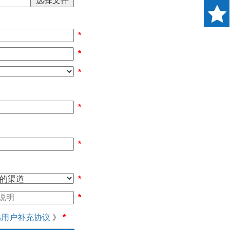
*
*
*
*
*
*
*
远用户补充协议
》
*