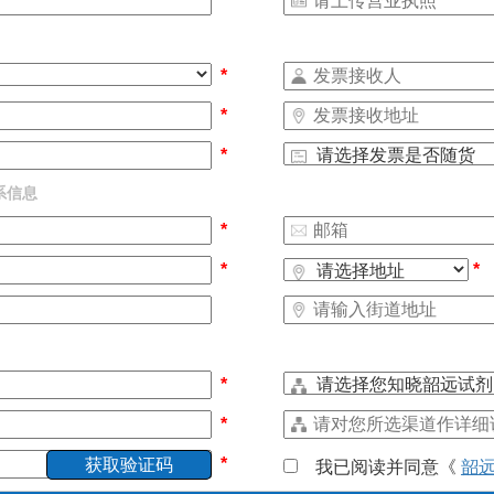
*
*
*
*
系信息
*
*
*
*
*
*
我已阅读并同意《
韶