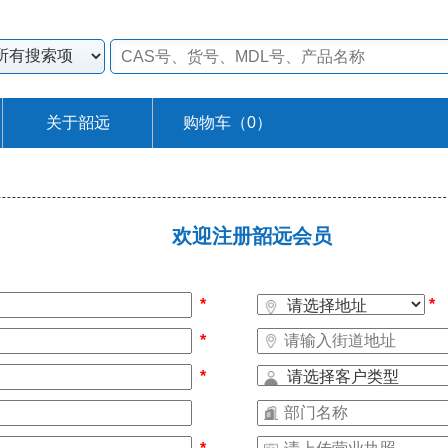
关于韶远
购物车（
0
）
欢迎注册韶远会员
*
*
*
*