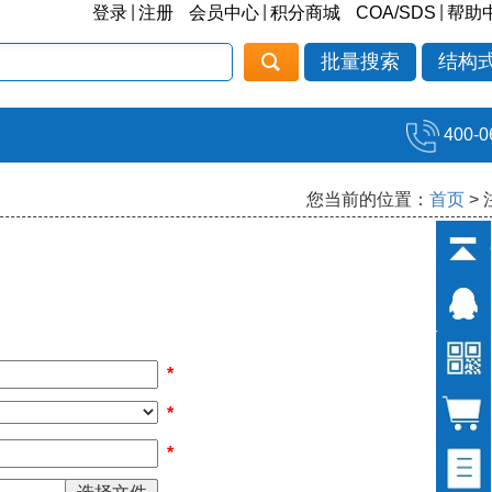
|
|
|
登录
注册
会员中心
积分商城
COA/SDS
帮助
批量搜索
结构
400-0
您当前的位置：
首页
>
*
*
*