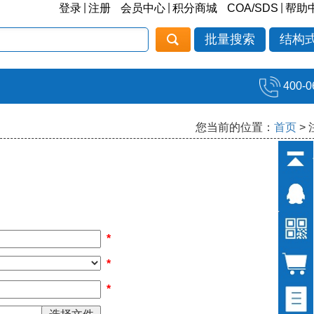
|
|
|
登录
注册
会员中心
积分商城
COA/SDS
帮助
批量搜索
结构
400-0
您当前的位置：
首页
>
*
*
*