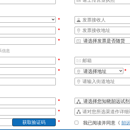
*
*
*
*
系信息
*
*
*
*
*
*
我已阅读并同意《
韶