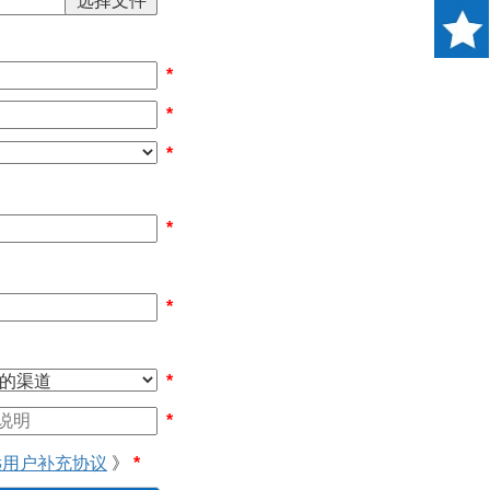
*
*
*
*
*
*
*
远用户补充协议
》
*