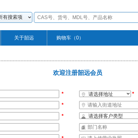
关于韶远
购物车（
0
）
欢迎注册韶远会员
*
*
*
*