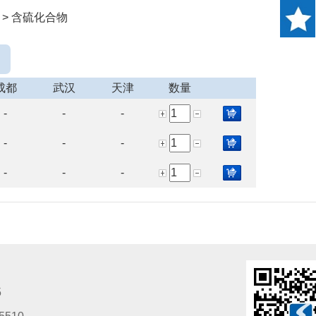
 > 含硫化合物
成都
武汉
天津
数量
-
-
-
-
-
-
-
-
-
5