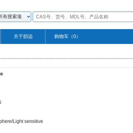
关于韶远
购物车（
0
）
le
6
re/Light sensitive