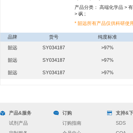
产品分类： 高端化学品 > 有
> 砜 ;
* 韶远所有产品仅供科研使
品牌
货号
纯度标准
韶远
SY034187
>97%
韶远
SY034187
>97%
韶远
SY034187
>97%
产品&服务
订购
支持&
试剂产品
订购指南
SDS