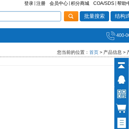
|
|
|
登录
注册
会员中心
积分商城
COA/SDS
帮助
批量搜索
结构
400-0
您当前的位置：
首页
> 产品信息 >