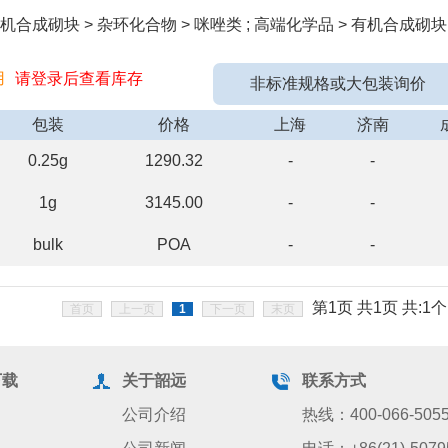
机合成砌块 > 杂环化合物 > 咪唑类 ; 高端化学品 > 有机合成砌块
用
请登录后查看库存
非标准规格或大包装询价
包装
价格
上海
济南
0.25g
1290.32
-
-
1g
3145.00
-
-
bulk
POA
-
-
第1页 共1页 共:1个
首页
上一页
1
下一页
末页
下载
关于韶远
联系方式
公司介绍
热线：400-066-505