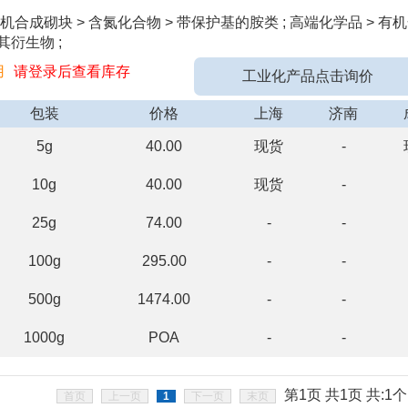
机合成砌块 > 含氮化合物 > 带保护基的胺类 ; 高端化学品 > 有机
其衍生物 ;
用
请登录后查看库存
工业化产品点击询价
包装
价格
上海
济南
5g
40.00
现货
-
10g
40.00
现货
-
25g
74.00
-
-
100g
295.00
-
-
500g
1474.00
-
-
1000g
POA
-
-
第1页 共1页 共:1个
首页
上一页
1
下一页
末页