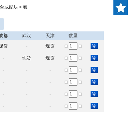
合成砌块 > 氨
成都
武汉
天津
数量
现货
-
现货
-
现货
现货
-
-
-
-
-
-
-
-
-
-
-
-