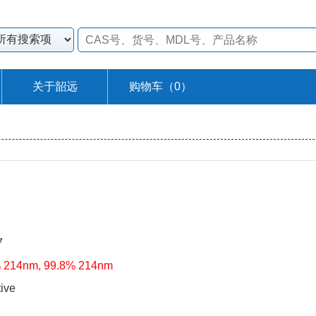
关于韶远
购物车（
0
）
7
 214nm, 99.8% 214nm
ive