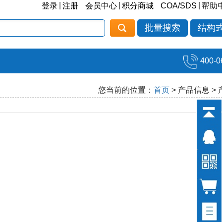
|
|
|
登录
注册
会员中心
积分商城
COA/SDS
帮助
批量搜索
结构
400-0
您当前的位置：
首页
> 产品信息 >