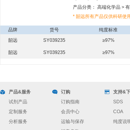
产品分类： 高端化学品 > 有机
* 韶远所有产品仅供科研使
品牌
货号
纯度标准
韶远
SY039235
≥97%
韶远
SY039235
≥97%
产品&服务
订购
支持&
试剂产品
订购指南
SDS
定制服务
会员中心
COA
分析服务
运输与保存
纯度说