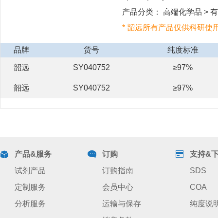
产品分类： 高端化学品 > 有机
* 韶远所有产品仅供科研使
品牌
货号
纯度标准
韶远
SY040752
≥97%
韶远
SY040752
≥97%
产品&服务
订购
支持&
试剂产品
订购指南
SDS
定制服务
会员中心
COA
分析服务
运输与保存
纯度说