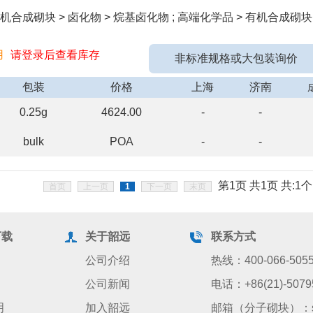
机合成砌块 > 卤化物 > 烷基卤化物 ; 高端化学品 > 有机合成砌块
用
请登录后查看库存
非标准规格或大包装询价
包装
价格
上海
济南
0.25g
4624.00
-
-
bulk
POA
-
-
第1页 共1页 共:1个
首页
上一页
1
下一页
末页
下载
关于韶远
联系方式
公司介绍
热线：400-066-505
公司新闻
电话：+86(21)-5079
明
加入韶远
邮箱（分子砌块）：sale