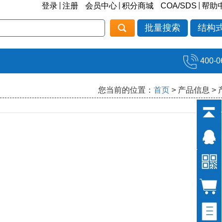
|
|
|
登录
注册
会员中心
积分商城
COA/SDS
帮助
批量搜索
结构
400-0
您当前的位置：
首页
> 产品信息 >