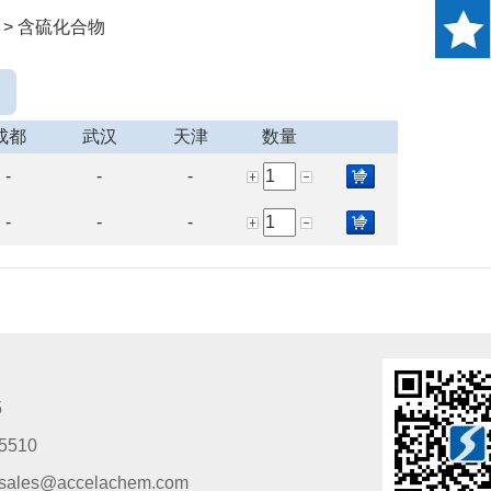
 > 含硫化合物
成都
武汉
天津
数量
-
-
-
-
-
-
5
5510
s@accelachem.com