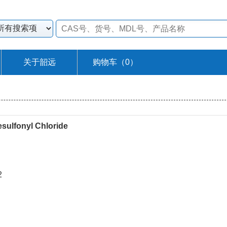
关于韶远
购物车（
0
）
esulfonyl Chloride
2