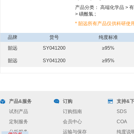
产品分类： 高端化学品 > 有
> 磺酰氯 ;
* 韶远所有产品仅供科研使
品牌
货号
纯度标准
韶远
SY041200
≥95%
韶远
SY041200
≥95%
产品&服务
订购
支持&
试剂产品
订购指南
SDS
定制服务
会员中心
COA
分析服务
运输与保存
纯度说