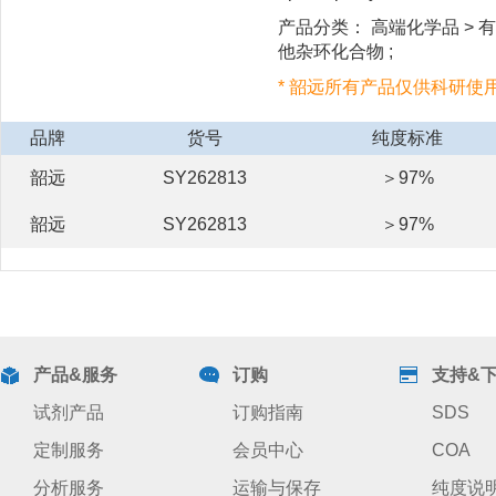
产品分类： 高端化学品 > 有机
他杂环化合物 ;
* 韶远所有产品仅供科研使
品牌
货号
纯度标准
韶远
SY262813
＞97%
韶远
SY262813
＞97%
产品&服务
订购
支持&
试剂产品
订购指南
SDS
定制服务
会员中心
COA
分析服务
运输与保存
纯度说