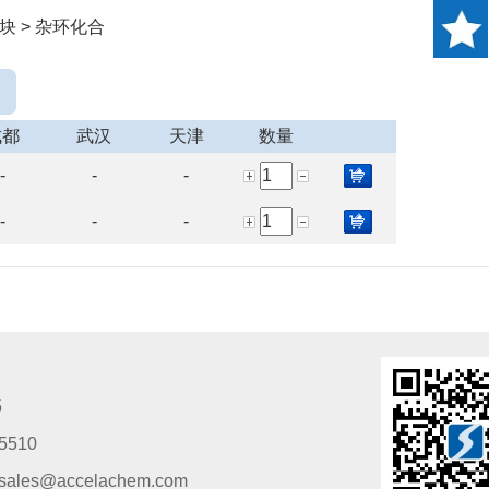
块 > 杂环化合
成都
武汉
天津
数量
-
-
-
-
-
-
5
5510
s@accelachem.com