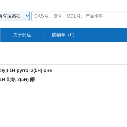
关于韶远
购物车（
0
）
olyl)-1H-pyrrol-2(5H)-one
1H-吡咯-2(5H)-酮