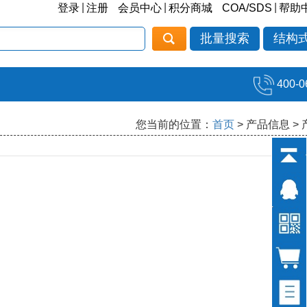
|
|
|
登录
注册
会员中心
积分商城
COA/SDS
帮助
批量搜索
结构
400-0
您当前的位置：
首页
> 产品信息 >