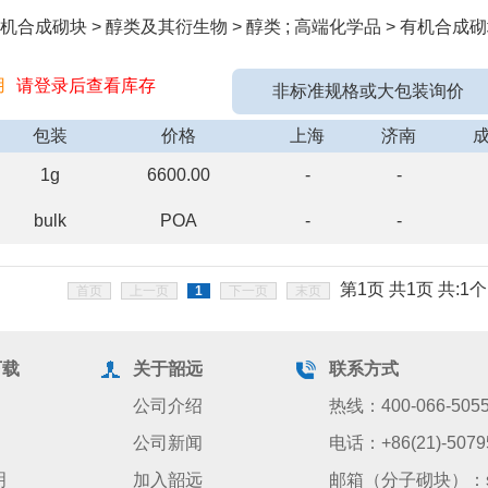
机合成砌块 > 醇类及其衍生物 > 醇类 ; 高端化学品 > 有机合成砌
用
请登录后查看库存
非标准规格或大包装询价
包装
价格
上海
济南
1g
6600.00
-
-
bulk
POA
-
-
第1页 共1页 共:1个
首页
上一页
1
下一页
末页
下载
关于韶远
联系方式
公司介绍
热线：400-066-505
公司新闻
电话：+86(21)-5079
明
加入韶远
邮箱（分子砌块）：sale