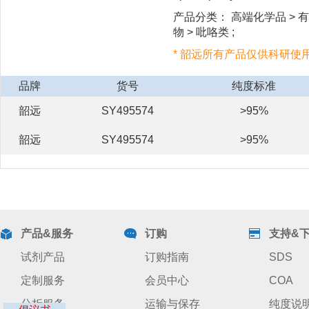
产品分类： 高端化学品 > 有
物 > 吡咯类 ;
* 韶远所有产品仅供科研使
品牌
货号
纯度标准
韶远
SY495574
>95%
韶远
SY495574
>95%
产品&服务
订购
支持&
试剂产品
订购指南
SDS
定制服务
会员中心
COA
分析服务
运输与保存
纯度说