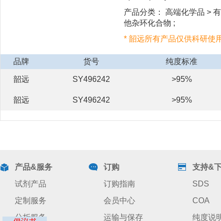
产品分类： 高端化学品 > 有机
他杂环化合物 ;
* 韶远所有产品仅供科研使
品牌
货号
纯度标准
韶远
SY496242
>95%
韶远
SY496242
>95%
产品&服务
订购
支持&
试剂产品
订购指南
SDS
定制服务
会员中心
COA
分析服务
运输与保存
纯度说