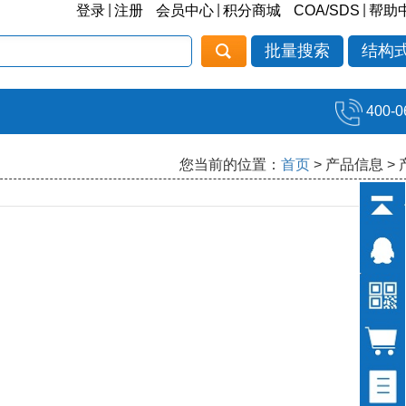
|
|
|
登录
注册
会员中心
积分商城
COA/SDS
帮助
批量搜索
结构
400-0
您当前的位置：
首页
> 产品信息 >