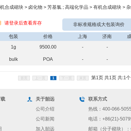
合成砌块 > 卤化物 > 芳基氯 ; 高端化学品 > 有机合成砌块 > 杂
用
请登录后查看库存
非标准规格或大包装询价
包装
价格
上海
济南
1g
9500.00
-
-
bulk
POA
-
-
第1页 共1页 共:1个
首页
上一页
1
下一页
末页
下载
关于韶远
联系方式
公司介绍
热线：400-066-505
公司新闻
电话：+86(21)-5079
明
加入韶远
邮箱（分子砌块）：sale