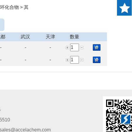
环化合物 > 其
成都
武汉
天津
数量
-
-
-
-
-
-
5
5510
s@accelachem.com