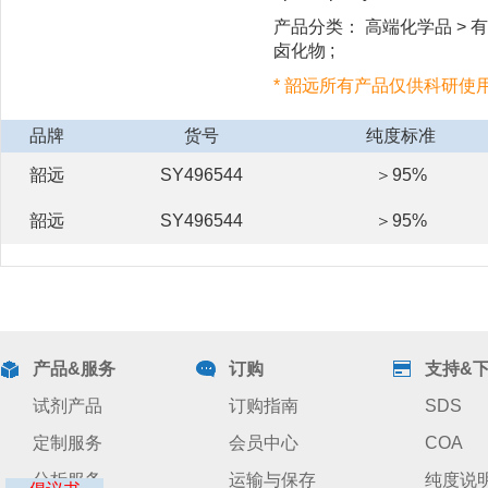
产品分类： 高端化学品 > 有机
卤化物 ;
* 韶远所有产品仅供科研使
品牌
货号
纯度标准
韶远
SY496544
＞95%
韶远
SY496544
＞95%
产品&服务
订购
支持&
试剂产品
订购指南
SDS
定制服务
会员中心
COA
分析服务
运输与保存
纯度说