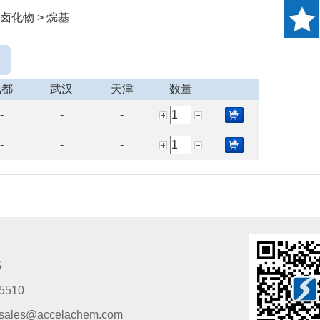
卤化物 > 烷基
成都
武汉
天津
数量
-
-
-
-
-
-
5
5510
s@accelachem.com