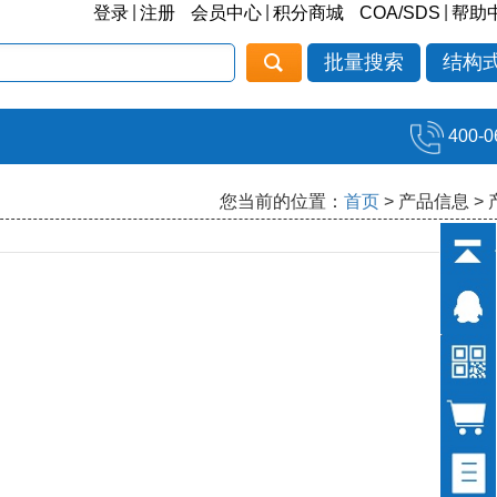
|
|
|
登录
注册
会员中心
积分商城
COA/SDS
帮助
批量搜索
结构
400-0
您当前的位置：
首页
> 产品信息 >