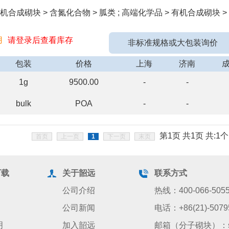
合成砌块 > 含氮化合物 > 胍类 ; 高端化学品 > 有机合成砌块 > 
用
请登录后查看库存
非标准规格或大包装询价
包装
价格
上海
济南
1g
9500.00
-
-
bulk
POA
-
-
第1页 共1页 共:1个
首页
上一页
1
下一页
末页
下载
关于韶远
联系方式
公司介绍
热线：400-066-505
公司新闻
电话：+86(21)-5079
明
加入韶远
邮箱（分子砌块）：sale