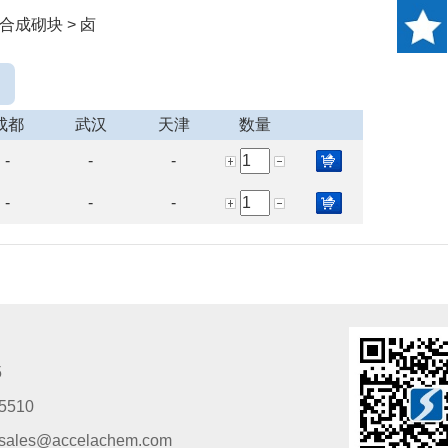
合成砌块 > 卤
成都
武汉
天津
数量
-
-
-
-
-
-
5
5510
s@accelachem.com