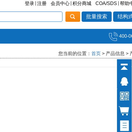
|
|
|
登录
注册
会员中心
积分商城
COA/SDS
帮助
批量搜索
结构
400-0
您当前的位置：
首页
> 产品信息 >