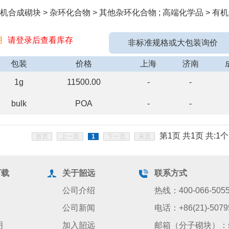
机合成砌块 > 杂环化合物 > 其他杂环化合物 ; 高端化学品 > 有机
用
请登录后查看库存
非标准规格或大包装询价
包装
价格
上海
济南
1g
11500.00
-
-
bulk
POA
-
-
第1页 共1页 共:1个
首页
上一页
1
下一页
末页
下载
关于韶远
联系方式
公司介绍
热线：400-066-505
公司新闻
电话：+86(21)-5079
明
加入韶远
邮箱（分子砌块）：sale