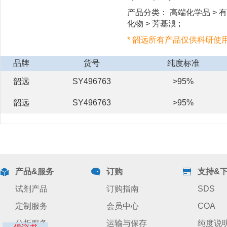
产品分类： 高端化学品 > 有
化物 > 芳基溴 ;
* 韶远所有产品仅供科研使
品牌
货号
纯度标准
韶远
SY496763
>95%
韶远
SY496763
>95%
产品&服务
订购
支持&
试剂产品
订购指南
SDS
定制服务
会员中心
COA
分析服务
运输与保存
纯度说