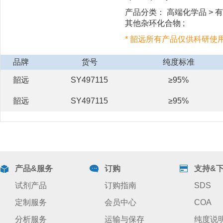
产品分类： 高端化学品 > 有机
其他杂环化合物 ;
* 韶远所有产品仅供科研使
品牌
货号
纯度标准
韶远
SY497115
≥95%
韶远
SY497115
≥95%
产品&服务
订购
支持&
试剂产品
订购指南
SDS
定制服务
会员中心
COA
分析服务
运输与保存
纯度说