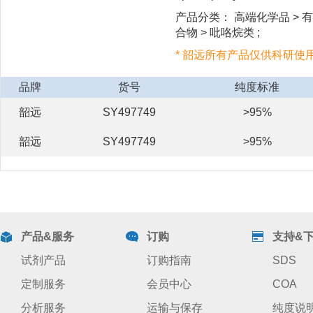
产品分类： 高端化学品 > 有机
合物 > 吡咯烷类 ;
* 韶远所有产品仅供科研使
品牌
货号
纯度标准
韶远
SY497749
>95%
韶远
SY497749
>95%
产品&服务
订购
支持&
试剂产品
订购指南
SDS
定制服务
会员中心
COA
分析服务
运输与保存
纯度说