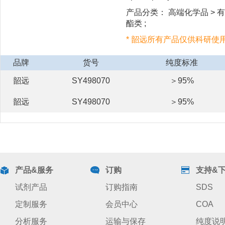
产品分类： 高端化学品 > 有机
酯类 ;
* 韶远所有产品仅供科研使
品牌
货号
纯度标准
韶远
SY498070
＞95%
韶远
SY498070
＞95%
产品&服务
订购
支持&
试剂产品
订购指南
SDS
定制服务
会员中心
COA
分析服务
运输与保存
纯度说