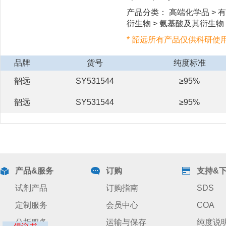
产品分类： 高端化学品 > 有
衍生物 > 氨基酸及其衍生物 
* 韶远所有产品仅供科研使
品牌
货号
纯度标准
韶远
SY531544
≥95%
韶远
SY531544
≥95%
产品&服务
订购
支持&
试剂产品
订购指南
SDS
定制服务
会员中心
COA
分析服务
运输与保存
纯度说