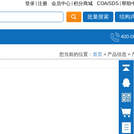
|
|
|
登录
注册
会员中心
积分商城
COA/SDS
帮助
批量搜索
结构
400-0
您当前的位置：
首页
> 产品信息 >