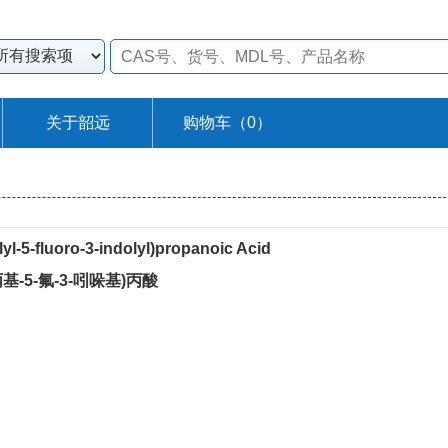
关于韶远
购物车（
0
）
lyl-5-fluoro-3-indolyl)propanoic Acid
-烯丙基-5-氟-3-吲哚基)丙酸