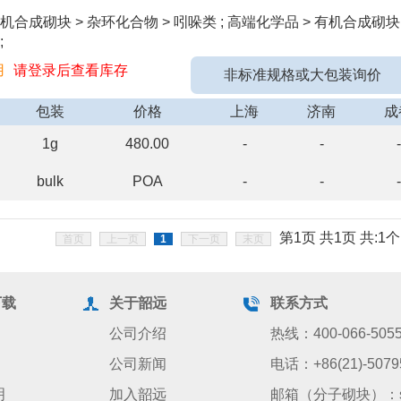
机合成砌块 > 杂环化合物 > 吲哚类 ; 高端化学品 > 有机合成砌块
;
用
请登录后查看库存
非标准规格或大包装询价
包装
价格
上海
济南
成
1g
480.00
-
-
-
bulk
POA
-
-
-
第1页 共1页 共:1个
首页
上一页
1
下一页
末页
下载
关于韶远
联系方式
公司介绍
热线：400-066-505
公司新闻
电话：+86(21)-5079
明
加入韶远
邮箱（分子砌块）：sale