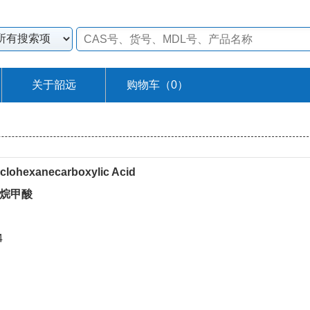
关于韶远
购物车（
0
）
clohexanecarboxylic Acid
环己烷甲酸
4