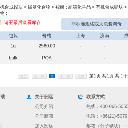
机合成砌块 > 羰基化合物 > 羧酸 ; 高端化学品 > 有机合成砌块 
物 ;
用
请登录后查看库存
非标准规格或大包装询价
包装
价格
上海
济南
1g
2560.00
-
-
bulk
POA
-
-
第1页 共1页 共:1个
首页
上一页
1
下一页
末页
下载
关于韶远
联系方式
公司介绍
热线：400-066-505
公司新闻
电话：+86(21)-5079
明
加入韶远
邮箱（分子砌块）：sale