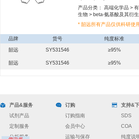
产品分类： 高端化学品 > 有
生物 > beta-氨基酸及其衍生
* 韶远所有产品仅供科研使
品牌
货号
纯度标准
韶远
SY531546
≥95%
韶远
SY531546
≥95%
产品&服务
订购
支持&
试剂产品
订购指南
SDS
定制服务
会员中心
COA
分析服务
运输与保存
纯度说