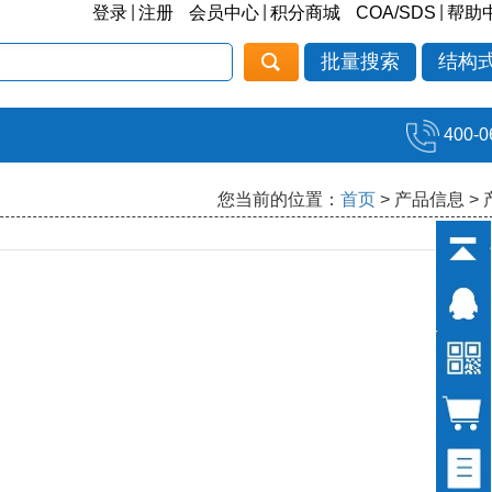
|
|
|
登录
注册
会员中心
积分商城
COA/SDS
帮助
批量搜索
结构
400-0
您当前的位置：
首页
> 产品信息 >