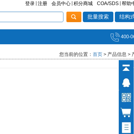
|
|
|
登录
注册
会员中心
积分商城
COA/SDS
帮助
批量搜索
结构
400-0
您当前的位置：
首页
> 产品信息 >