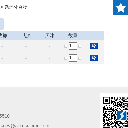
 > 杂环化合物
成都
武汉
天津
数量
-
-
-
-
-
-
5
5510
s@accelachem.com