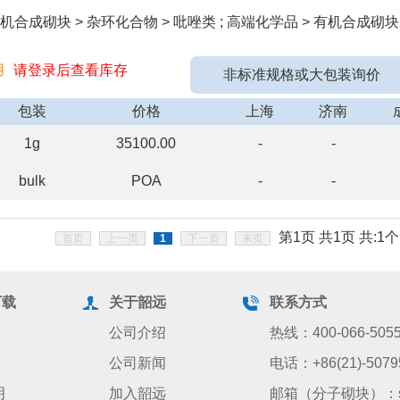
机合成砌块 > 杂环化合物 > 吡唑类 ; 高端化学品 > 有机合成砌块
用
请登录后查看库存
非标准规格或大包装询价
包装
价格
上海
济南
1g
35100.00
-
-
bulk
POA
-
-
第1页 共1页 共:1个
首页
上一页
1
下一页
末页
下载
关于韶远
联系方式
公司介绍
热线：400-066-505
公司新闻
电话：+86(21)-5079
明
加入韶远
邮箱（分子砌块）：sale