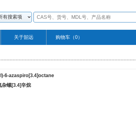
关于韶远
购物车（
0
）
l)-6-azaspiro[3.4]octane
-氮杂螺[3.4]辛烷