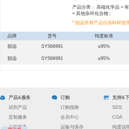
产品分类： 高端化学品 > 有
> 其他杂环化合物 ;
* 韶远所有产品仅供科研使
品牌
货号
纯度标准
韶远
SY566991
≥95%
韶远
SY566991
≥95%
产品&服务
订购
支持&
试剂产品
订购指南
SDS
定制服务
会员中心
COA
分析服务
运输与保存
纯度说