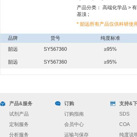
产品分类： 高端化学品 > 有机
基溴 ;
* 韶远所有产品仅供科研使
品牌
货号
纯度标准
韶远
SY567360
≥95%
韶远
SY567360
≥95%
产品&服务
订购
支持&
试剂产品
订购指南
SDS
定制服务
会员中心
COA
分析服务
运输与保存
纯度说