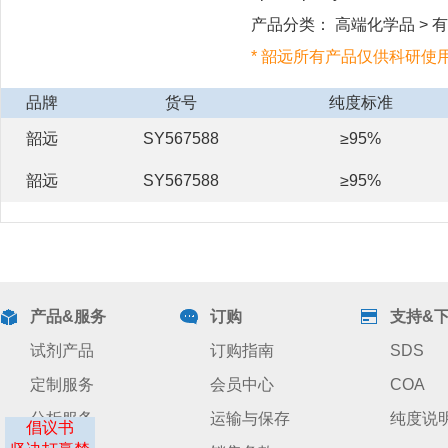
产品分类： 高端化学品 > 有
* 韶远所有产品仅供科研使
品牌
货号
纯度标准
韶远
SY567588
≥95%
韶远
SY567588
≥95%
产品&服务
订购
支持&
试剂产品
订购指南
SDS
定制服务
会员中心
COA
分析服务
运输与保存
纯度说
倡议书