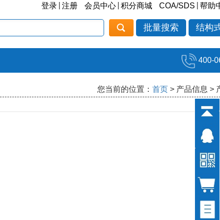
|
|
|
登录
注册
会员中心
积分商城
COA/SDS
帮助
批量搜索
结构
400-0
您当前的位置：
首页
> 产品信息 >