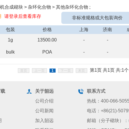
机合成砌块 > 杂环化合物 > 其他杂环化合物 ;
用
请登录后查看库存
非标准规格或大包装询价
包装
价格
上海
济南
1g
13500.00
-
-
bulk
POA
-
-
第1页 共1页 共:1个
首页
上一页
1
下一页
末页
下载
关于韶远
联系方式
公司介绍
热线：400-066-505
公司新闻
电话：+86(21)-5079
明
加入韶远
邮箱（分子砌块）：sale