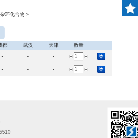
 杂环化合物 >
成都
武汉
天津
数量
-
-
-
-
-
-
5
5510