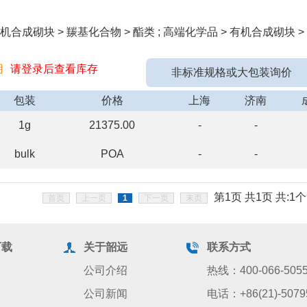
合成砌块 > 羰基化合物 > 酯类 ; 高端化学品 > 有机合成砌块 >
用
请登录后查看库存
非标准规格或大包装询价
包装
价格
上海
济南
1g
21375.00
-
-
bulk
POA
-
-
第1页 共1页 共:1个
首页
上一页
1
下一页
末页
下载
关于韶远
联系方式
公司介绍
热线：400-066-505
公司新闻
电话：+86(21)-5079