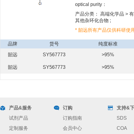
optical purity：
产品分类： 高端化学品 > 有机
其他杂环化合物 ;
* 韶远所有产品仅供科研使
品牌
货号
纯度标准
韶远
SY567773
>95%
韶远
SY567773
>95%
产品&服务
订购
支持&
试剂产品
订购指南
SDS
定制服务
会员中心
COA