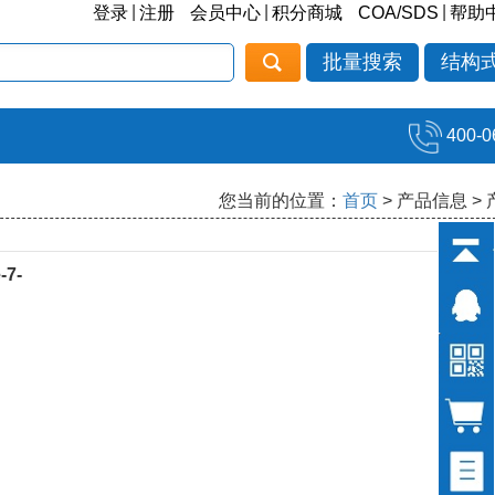
|
|
|
登录
注册
会员中心
积分商城
COA/SDS
帮助
批量搜索
结构
400-0
您当前的位置：
首页
> 产品信息 >
-7-