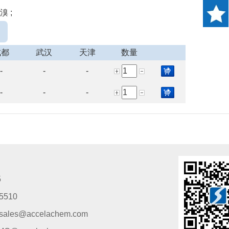
溴 ;
成都
武汉
天津
数量
-
-
-
-
-
-
5
5510
s@accelachem.com