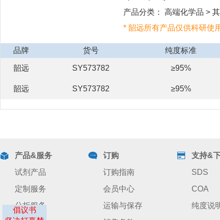
产品分类： 高端化学品 > 其他
* 韶远所有产品仅供科研使
品牌
货号
纯度标准
韶远
SY573782
≥95%
韶远
SY573782
≥95%
产品&服务
订购
支持&
试剂产品
订购指南
SDS
定制服务
会员中心
COA
分析服务
运输与保存
纯度说
倡议书