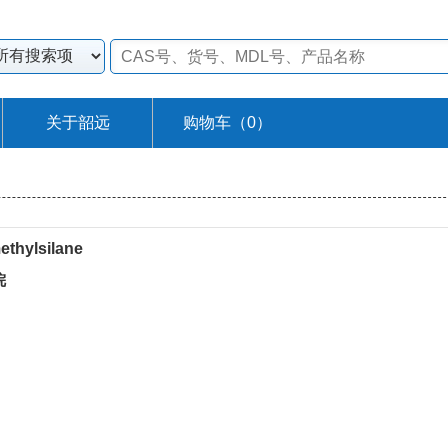
关于韶远
购物车（
0
）
ethylsilane
烷