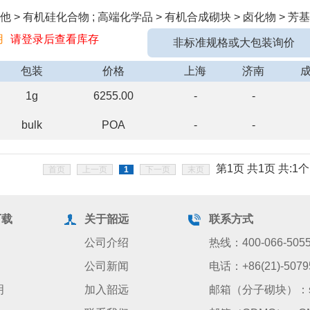
 > 有机硅化合物 ; 高端化学品 > 有机合成砌块 > 卤化物 > 芳基
用
请登录后查看库存
非标准规格或大包装询价
包装
价格
上海
济南
1g
6255.00
-
-
bulk
POA
-
-
第1页 共1页 共:1个
首页
上一页
1
下一页
末页
下载
关于韶远
联系方式
公司介绍
热线：400-066-505
公司新闻
电话：+86(21)-5079
明
加入韶远
邮箱（分子砌块）：sale