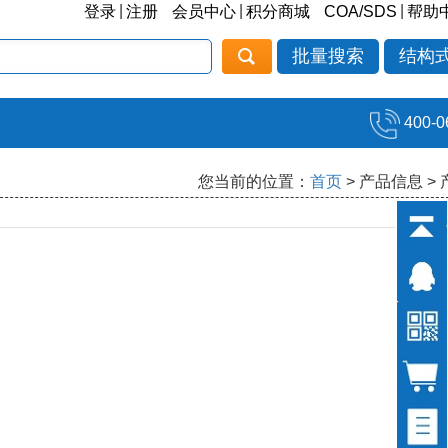
|
|
|
登录
注册
会员中心
积分商城
COA/SDS
帮助
批量搜索
结构
400-0
您当前的位置：
首页
> 产品信息 >