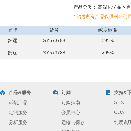
产品分类： 高端化学品 > 有机
* 韶远所有产品仅供科研使
品牌
货号
纯度标准
韶远
SY573788
≥95%
韶远
SY573788
≥95%
产品&服务
订购
支持&
试剂产品
订购指南
SDS
定制服务
会员中心
COA
分析服务
运输与保存
纯度说