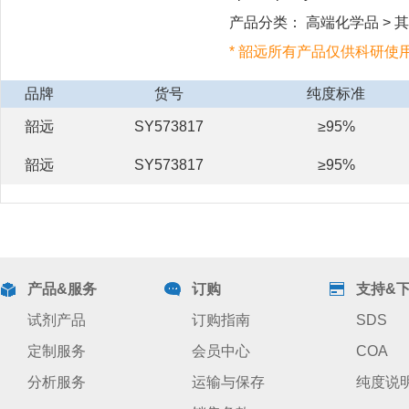
产品分类： 高端化学品 > 其他
* 韶远所有产品仅供科研使
品牌
货号
纯度标准
韶远
SY573817
≥95%
韶远
SY573817
≥95%
产品&服务
订购
支持&
试剂产品
订购指南
SDS
定制服务
会员中心
COA
分析服务
运输与保存
纯度说