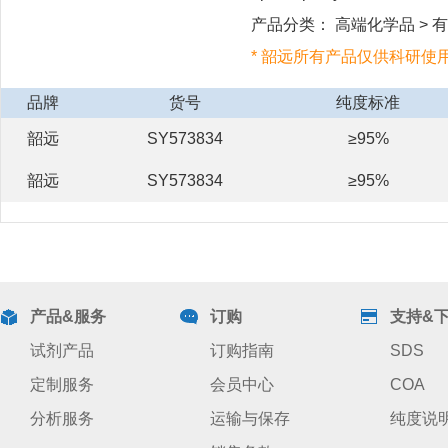
产品分类： 高端化学品 > 有机
* 韶远所有产品仅供科研使
品牌
货号
纯度标准
韶远
SY573834
≥95%
韶远
SY573834
≥95%
产品&服务
订购
支持&
试剂产品
订购指南
SDS
定制服务
会员中心
COA
分析服务
运输与保存
纯度说